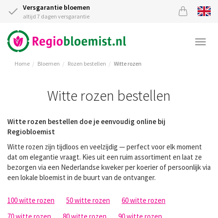
Versgarantie bloemen
altijd 7 dagen versgarantie
Togg
navi
Home
Bloemen
Rozen bestellen
Witte rozen
Witte rozen bestellen
Witte rozen bestellen doe je eenvoudig online bij
Regiobloemist
Witte rozen zijn tijdloos en veelzijdig — perfect voor elk moment
dat om elegantie vraagt. Kies uit een ruim assortiment en laat ze
bezorgen via een Nederlandse kweker per koerier of persoonlijk via
een lokale bloemist in de buurt van de ontvanger.
100 witte rozen
50 witte rozen
60 witte rozen
70 witte rozen
80 witte rozen
90 witte rozen