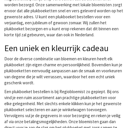
worden bezorgd. Onze samenwerking met lokale bloemisten zorgt
ervoor dat alle plukboeketten snel en vers geleverd worden op het
gewenste adres. U kunt een plukboeket bestellen voor een
verjaardag, een jubileum of gewoon zomaar. Wij zullen het
plukboeket bezorgen en u kunt erop rekenen dat dit binnen een
korte tijd zal gebeuren, waar dan ook in Nederland.
Een uniek en kleurrijk cadeau
Door de diverse combinatie van bloemen en kleuren heeft elk
plukboeket zijn eigen charme en persoonlijkheid. Bovendien kun je
plukboeketten eenvoudig aanpassen aan de smaak en voorkeuren
van degene die je wilt verrassen, waardoor het een echt uniek
geschenk wordt.
Een plukboeket bestellen is bij Regiobloemist zo gepiept. Bij ons
vind je een ruim assortiment aan prachtige plukboeketten voor
elke gelegenheid. Met slechts enkele klikken kun je het gewenste
plukboeket selecteren en aan je winkelwagen toevoegen.
Vervolgens vul je de gegevens in voor bezorging en reken je veilig
af via onze betalingsmogelijkheden. Onze bloemisten gaan dan
direct voor je aan de slag om het plukboeket met zorg samen te