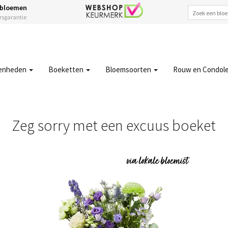
 bloemen
ersgarantie
enheden
Boeketten
Bloemsoorten
Rouw en Condol
Zeg sorry met een excuus boeket