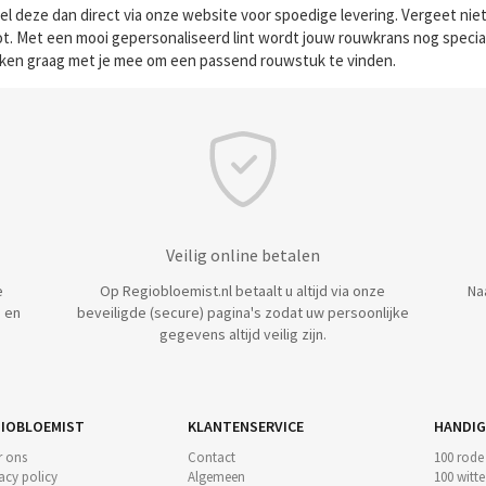
deze dan direct via onze website voor spoedige levering. Vergeet niet
oot. Met een mooi gepersonaliseerd lint wordt jouw rouwkrans nog specia
nken graag met je mee om een passend rouwstuk te vinden.
Veilig online betalen
e
Op Regiobloemist.nl betaalt u altijd via onze
Na
 en
beveiligde (secure) pagina's zodat uw persoonlijke
gegevens altijd veilig zijn.
IOBLOEMIST
KLANTENSERVICE
HANDIG
r ons
Contact
100 rode
acy policy
Algemeen
100 witt