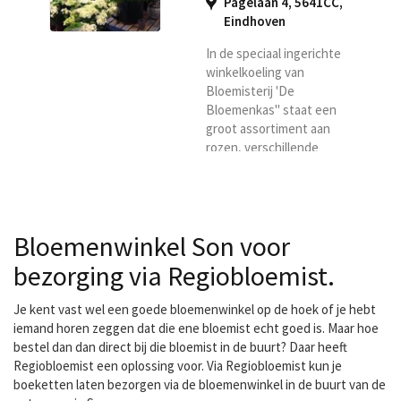
Pagelaan 4, 5641CC
,
Halloween en Moederdag
Eindhoven
is een boeket verse
bloemen onmisbaar. Wij
In de speciaal ingerichte
zorgen ervoor dat de
winkelkoeling van
boeketten in topvorm
Bloemisterij 'De
worden bezorgd. Met
Bloemenkas" staat een
meer dan 20 jaar ervaring...
groot assortiment aan
rozen, verschillende
snijbloemen en
samengestelde
boeketten voor een
mooie prijs en uiteraard
Bloemenwinkel Son voor
de beste kwaliteit! Omdat
ze zelf rechtstreeks
bezorging via Regiobloemist.
inkopen op de veiling
kiezen ze voor kwaliteit,
Je kent vast wel een goede bloemenwinkel op de hoek of je hebt
scherpe prijzen en verse
iemand horen zeggen dat die ene bloemist echt goed is. Maar hoe
bloemen. Ook planten
bestel dan dan direct bij die bloemist in de buurt? Daar heeft
worden iedere week weer
Regiobloemist een oplossing voor. Via Regiobloemist kun je
aangevuld vanuit de
boeketten laten bezorgen via de bloemenwinkel in de buurt van de
veiling met een...