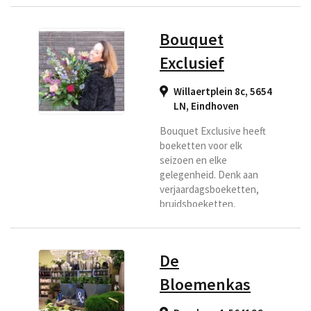
bloemenwinkel Pasmans
dagelijks zelf inkopen,
Bouquet
rechtstreeks op de
bloemenveiling, zijn de
Exclusief
bloemen altijd vers en zo
leveren wij voor u altijd
Willaertplein 8c, 5654
het meest verse boeket
LN
,
Eindhoven
welke lang goed blijft. Dat
wilt u toch ook? Selecteer
Bouquet Exclusive heeft
ons als bezorg bloemist.
boeketten voor elk
seizoen en elke
gelegenheid. Denk aan
verjaardagsboeketten,
bruidsboeketten,
rouwarrangementen,
bloemen voor hem en
haar. Bij feestelijke
De
gelegenheden zoals
Valentijnsdag,
Bloemenkas
Secretaressedag,
Kerstmis, Pasen,