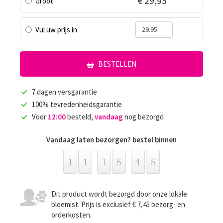
€ 29,95
Groot
Vul uw prijs in
BESTELLEN
7 dagen versgarantie
100% tevredenheidsgarantie
Voor
12:00
besteld,
vandaag
nog bezorgd
Vandaag laten bezorgen? bestel binnen
1
1
1
6
4
6
Dit product wordt bezorgd door onze lokale
bloemist. Prijs is exclusief € 7,45 bezorg- en
orderkosten.