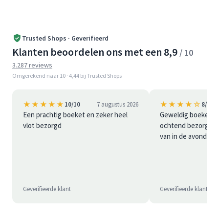
Trusted Shops · Geverifieerd
Klanten beoordelen ons met een 8,9
/ 10
3.287 reviews
Omgerekend naar 10 · 4,44 bij Trusted Shops
★★★★★
★★★★☆
10/10
7 augustus 2026
8/10
Een prachtig boeket en zeker heel
Geweldig boeket bl
vlot bezorgd
ochtend bezorgd is 
van in de avond
Geverifieerde klant
Geverifieerde klant