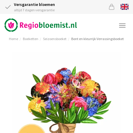
Versgarantie bloemen
altijd 7 dagen versgarantie
Togg
navi
Home
Boeketten
Seizoensboeket
Bont en kleurrijk Verrassingsboeket