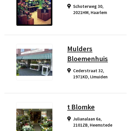
Schoterweg 30,
2021HM
,
Haarlem
Mulders
Bloemenhuis
Cederstraat 32,
1971KD
,
IJmuiden
t Blomke
Julianalaan 6a,
2101ZB
,
Heemstede