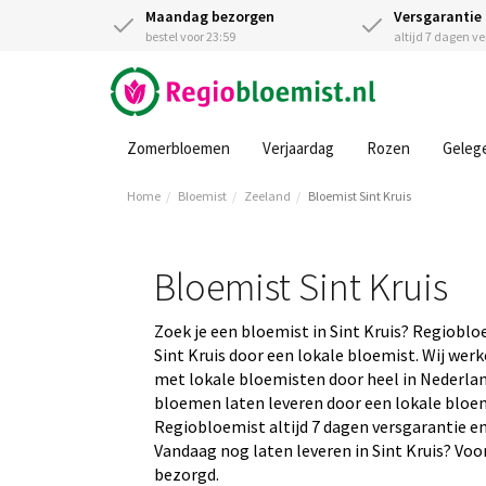
Maandag bezorgen
Versgarantie
bestel voor 23:59
altijd 7 dagen v
Zomerbloemen
Verjaardag
Rozen
Geleg
Home
Bloemist
Zeeland
Bloemist Sint Kruis
Bloemist Sint Kruis
Zoek je een bloemist in Sint Kruis? Regioblo
Sint Kruis door een lokale bloemist. Wij wer
met lokale bloemisten door heel in Nederland
bloemen laten leveren door een lokale bloemis
Regiobloemist altijd 7 dagen versgarantie en
Vandaag nog laten leveren in Sint Kruis? Voor
bezorgd.