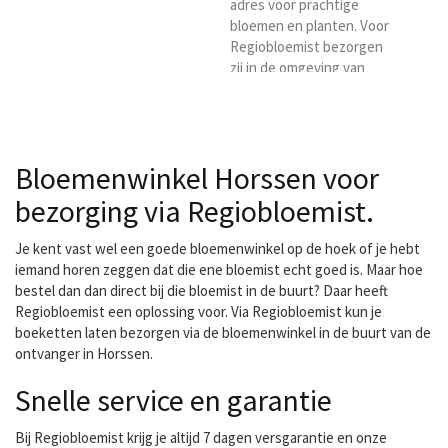
adres voor prachtige
bloemen en planten. Voor
Regiobloemist bezorgen
zij in de omgeving van
Bergharen Wilt u dus
bloemen laten bezorgen
in Bergharen , zoek dan
niet verder en kies
Bloemenwinkel Horssen voor
Gradussen als uw
bezorgbloemist. U bent
bezorging via Regiobloemist.
dan verzekerd van
kwaliteit en goede
Je kent vast wel een goede bloemenwinkel op de hoek of je hebt
verzorging
iemand horen zeggen dat die ene bloemist echt goed is. Maar hoe
bestel dan dan direct bij die bloemist in de buurt? Daar heeft
Regiobloemist een oplossing voor. Via Regiobloemist kun je
boeketten laten bezorgen via de bloemenwinkel in de buurt van de
ontvanger in Horssen.
Snelle service en garantie
Bij Regiobloemist krijg je altijd 7 dagen versgarantie en onze