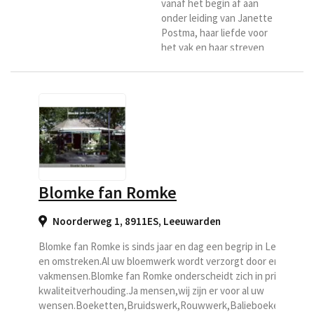
vanaf het begin af aan
onder leiding van Janette
Postma, haar liefde voor
het vak en haar streven
naar kwaliteit is overal in
de zaak terug te zien. Zij
staan dan ook garant voor
deskundig en persoonlijk
advies en vakmanschap.
Zij is al vele jaren actief in
de bloemenbranche en
kreeg de kans om zich in
Leeuwarden, achter het
Blomke fan Romke
centrum te vestigen. Haar
liefde...
Noorderweg 1, 8911ES
,
Leeuwarden
Blomke fan Romke is sinds jaar en dag een begrip in Leeuward
en omstreken.Al uw bloemwerk wordt verzorgt door ervaren
vakmensen.Blomke fan Romke onderscheidt zich in prijs-
kwaliteitverhouding.Ja mensen,wij zijn er voor al uw
wensen.Boeketten,Bruidswerk,Rouwwerk,Balieboeketten.Ind