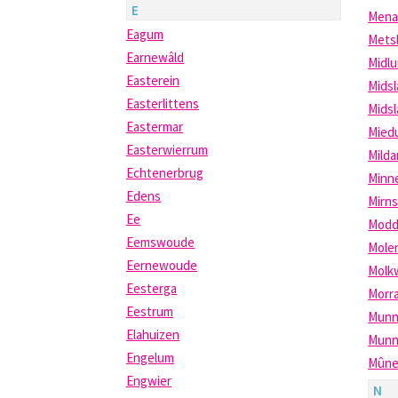
E
Mena
Eagum
Mets
Earnewâld
Midl
Easterein
Mids
Easterlittens
Midsl
Eastermar
Mied
Easterwierrum
Mild
Echtenerbrug
Minn
Edens
Mirn
Ee
Modd
Eemswoude
Mole
Eernewoude
Molk
Eesterga
Morr
Eestrum
Munn
Elahuizen
Munne
Engelum
Mûne
Engwier
N