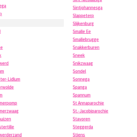
ega
Sintjohannesga
jp
Slappeterp
Slijkenburg
d
Smalle Ee
t
Smallebrugge
pe
Snakkerburen
k
Sneek
werd
Snikzwaag
um
Sondel
ter-Lidlum
Sonnega
erwolde
Spanga
um
Spannum
umerpomp
St Annaparochie
umerzwaag
St.-Jacobiparochie
huizen
Stavoren
tertille
Steggerda
werderzand
Stiens