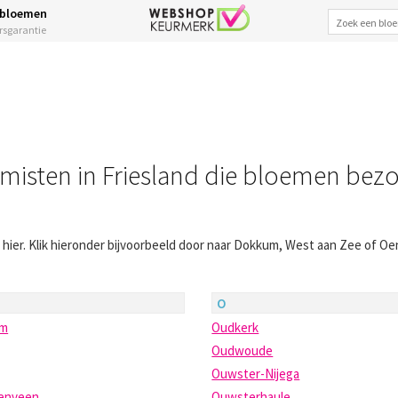
 bloemen
ersgarantie
misten in Friesland die bloemen bez
 hier. Klik hieronder bijvoorbeeld door naar Dokkum, West aan Zee of Oe
O
um
Oudkerk
Oudwoude
g
Ouwster-Nijega
enveen
Ouwsterhaule