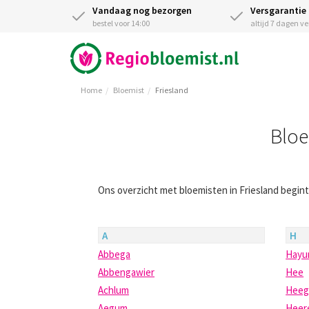
Vandaag nog bezorgen
Versgarantie
bestel voor 14:00
altijd 7 dagen v
Home
Bloemist
Friesland
Bloe
Ons overzicht met bloemisten in Friesland begint
A
H
Abbega
Hay
Abbengawier
Hee
Achlum
Hee
Aegum
Heer