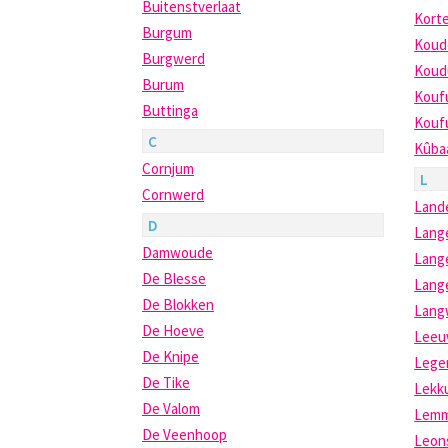
Buitenstverlaat
Kort
Burgum
Koud
Burgwerd
Kou
Burum
Kouf
Buttinga
Kouf
C
Kûba
Cornjum
L
Cornwerd
Land
D
Lang
Damwoude
Lange
De Blesse
Lang
De Blokken
Lang
De Hoeve
Leeu
De Knipe
Lege
De Tike
Lekk
De Valom
Lem
De Veenhoop
Leon