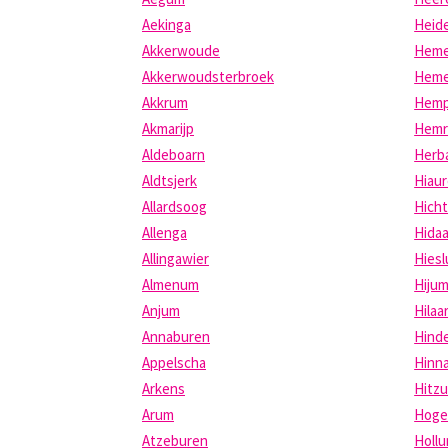
Aekinga
Heide
Akkerwoude
Heme
Akkerwoudsterbroek
Heme
Akkrum
Hem
Akmarijp
Hemr
Aldeboarn
Herb
Aldtsjerk
Hiau
Allardsoog
Hich
Allenga
Hida
Allingawier
Hies
Almenum
Hiju
Anjum
Hilaa
Annaburen
Hind
Appelscha
Hinn
Arkens
Hitz
Arum
Hoge
Atzeburen
Holl