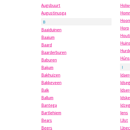
Augsbuurt
Holw
Augustinusga
Homm
Hoor
B
Horp
Baaiduinen
Hout
Baaium
Huin
Baard
Hurd
Baarderburen
Húns
Baburen
I
Baijum
Bakhuizen
Idaer
Bakkeveen
Idse
Balk
Idse
Ballum
Idsk
Bantega
Idze
Bartlehiem
Iens
Bears
IJlst
Beers
IJpec