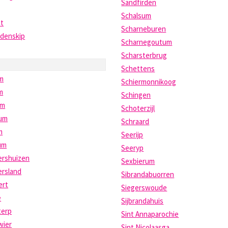
Sandfirden
Schalsum
et
Scharneburen
idenskip
Scharnegoutum
Scharsterbrug
Schettens
m
Schiermonnikoog
m
Schingen
um
Schoterzijl
sum
Schraard
m
Seerijp
um
Seeryp
ershuizen
Sexbierum
ersland
Sibrandabuorren
ert
Siegerswoude
e
Sijbrandahuis
terp
Sint Annaparochie
wier
Sint Nicolaasga