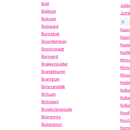
Boijl
Jubb
Bokkum
Jutri
Boksum
K
Bolsward
Kaar
Bontebok
Kaar
Boornbergum
Kam
Boornzwaag
Katlij
Bornwird
Kims
Brakkenpolder
Kinn
Brandeburen
Kloos
Brantgum
Kold
Breezanddijk
Koll
Britsum
Koll
Britswert
Koll
Broeksterwoude
Kooi
Brongerga
Koots
Buitenpost
Korn