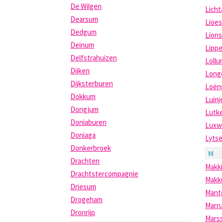
De Wilgen
Licht
Dearsum
Lioe
Dedgum
Lion
Deinum
Lipp
Delfstrahuizen
Loll
Dijken
Long
Dijksterburen
Loën
Dokkum
Luinj
Dongjum
Lutk
Doniaburen
Luxw
Doniaga
Lyts
Donkerbroek
M
Drachten
Makk
Drachtstercompagnie
Mak
Driesum
Mant
Drogeham
Marr
Dronrijp
Mars