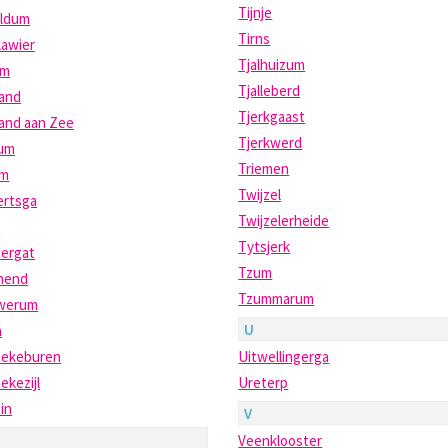
Tijnje
ldum
Tirns
lawier
Tjalhuizum
um
Tjalleberd
land
Tjerkgaast
and aan Zee
Tjerkwerd
um
Triemen
am
Twijzel
ertsga
Twijzelerheide
s
Tytsjerk
ergat
Tzum
nend
Tzummarum
werum
U
a
ekeburen
Uitwellingerga
kezijl
Ureterp
in
V
Veenklooster