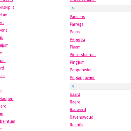
nskip It
P
lum
Paesens
rt
Parrega
pens
Peins
ik
Peperga
aijum
Piaam
re
Pietersbierum
tum
Pingjum
ard
Poppenwier
lum
Poppingawier
m
R
rd
Raard
eloopen
Raerd
aard
Rauwerd
um
Ravenswoud
beintum
Reahûs
um