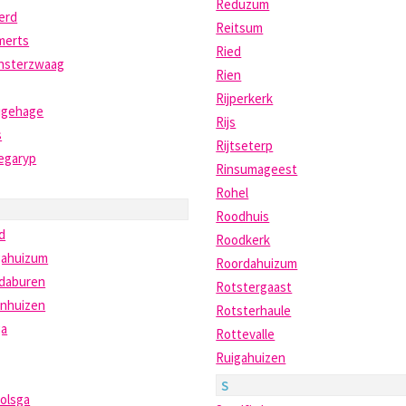
Reduzum
erd
Reitsum
erts
Ried
nsterzwaag
Rien
Rijperkerk
igehage
Rijs
s
Rijtseterp
egaryp
Rinsumageest
Rohel
Roodhuis
d
Roodkerk
gahuizum
Roordahuizum
rdaburen
Rotstergaast
enhuizen
Rotsterhaule
ga
Rottevalle
Ruigahuizen
S
olsga