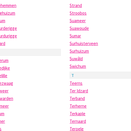
ehemmen
Strand
ehuizum
Stroobos
dum
Suameer
urderigge
Suawoude
urdurigge
Sumar
ard
Surhuisterveen
Surhuizum
Suwâld
erum
Swichum
edijke
T
lille
ezwaag
Teerns
weer
Ter Idzard
warden
Terband
meer
Terherne
um
Terkaple
mer
Ternaard
s
Teroele