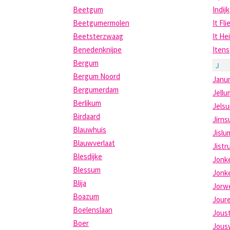
Beetgum
Indijk
Beetgumermolen
It Fli
Beetsterzwaag
It He
Benedenknijpe
Itens
Bergum
J
Bergum Noord
Janu
Bergumerdam
Jellu
Berlikum
Jels
Birdaard
Jirn
Blauwhuis
Jislu
Blauwverlaat
Jistr
Blesdijke
Jonk
Blessum
Jonk
Blija
Jorw
Boazum
Jour
Boelenslaan
Jous
Boer
Jous