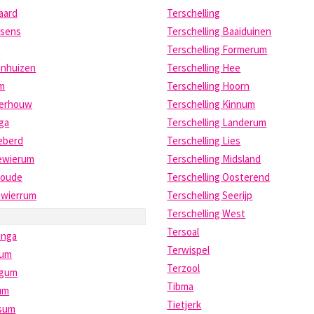
aard
Terschelling
ssens
Terschelling Baaiduinen
s
Terschelling Formerum
enhuizen
Terschelling Hee
um
Terschelling Hoorn
erhouw
Terschelling Kinnum
ga
Terschelling Landerum
eberd
Terschelling Lies
ewierum
Terschelling Midsland
oude
Terschelling Oosterend
ewierrum
Terschelling Seerijp
Terschelling West
Tersoal
inga
Terwispel
kum
Terzool
gum
Tibma
um
Tietjerk
sum