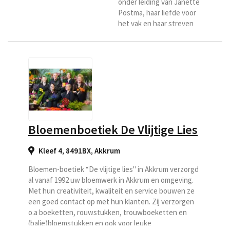
onder leiding van Janette
Postma, haar liefde voor
het vak en haar streven
naar kwaliteit is overal in
de zaak terug te zien. Zij
staan dan ook garant voor
deskundig en persoonlijk
advies en vakmanschap.
Zij is al vele jaren actief in
de bloemenbranche en
kreeg de kans om zich in
Leeuwarden, achter het
Bloemenboetiek De Vlijtige Lies
centrum te vestigen. Haar
liefde...
Kleef 4, 8491BX
,
Akkrum
Bloemen-boetiek “De vlijtige lies" in Akkrum verzorgd
al vanaf 1992 uw bloemwerk in Akkrum en omgeving.
Met hun creativiteit, kwaliteit en service bouwen ze
een goed contact op met hun klanten. Zij verzorgen
o.a boeketten, rouwstukken, trouwboeketten en
(balie)bloemstukken en ook voor leuke