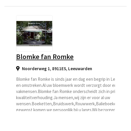
cadeauartikelen en potten bent u bij ons aan het
goede adres. Wij bezorgen graag uw gekozen
boeketten via...
Blomke fan Romke
Noorderweg 1, 8911ES
,
Leeuwarden
Blomke fan Romke is sinds jaar en dag een begrip in Leeuward
en omstreken.Al uw bloemwerk wordt verzorgt door ervaren
vakmensen.Blomke fan Romke onderscheidt zich in prijs-
kwaliteitverhouding.Ja mensen,wij zijn er voor al uw
wensen.Boeketten,Bruidswerk,Rouwwerk,Balieboeketten.Ind
gewenst komen we persoonlijk bij u langs.Wij bezorgen in
Leeuwarden en omstreken.(Eigen bezorgdienst).