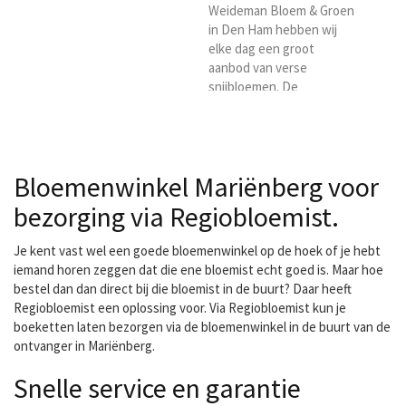
Weideman Bloem & Groen
in Den Ham hebben wij
elke dag een groot
aanbod van verse
snijbloemen. De
snijbloemen worden bijna
dagelijks zelf op de veiling
ingekocht. Daardoor
hebben wij altijd verse
Bloemenwinkel Mariënberg voor
bloemen en natuurlijk een
groot assortiment. Wij
bezorging via Regiobloemist.
willen graag de kwaliteit
hoog houden en
Je kent vast wel een goede bloemenwinkel op de hoek of je hebt
bezorgen daarom ook
iemand horen zeggen dat die ene bloemist echt goed is. Maar hoe
persoonlijk uw boeketten
bestel dan dan direct bij die bloemist in de buurt? Daar heeft
in de regio Den Ham.
Regiobloemist een oplossing voor. Via Regiobloemist kun je
boeketten laten bezorgen via de bloemenwinkel in de buurt van de
ontvanger in Mariënberg.
Snelle service en garantie