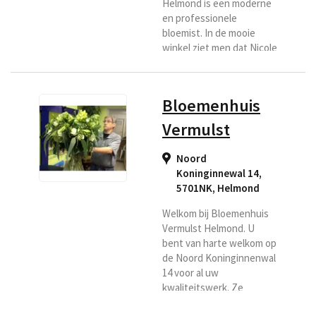
Helmond is een moderne
en professionele
bloemist. In de mooie
winkel ziet men dat Nicole
voor kwaliteit en ontwerp
gaat. Nicole bezorgt in de
regio Helmond zelf de
Bloemenhuis
boeketten, een succes
verhaal voor de
Vermulst
ontvanger. Wilt u bloemen
laten bezorgen in
Noord
Helmond, kies dan voor
Koninginnewal 14,
Bloemboetiek Nicole als
5701NK
,
Helmond
uw regiobloemist.
Welkom bij Bloemenhuis
Vermulst Helmond. U
bent van harte welkom op
de Noord Koninginnenwal
14 voor al uw
kwaliteitswerk. Ze
hebben dagelijks verse