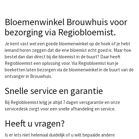
bloemen en zijn
gespecialiseerd in
boeketten, bruidswerk,
Bloemenwinkel Brouwhuis voor
rouwarrangementen en
bloemstukken. Zij
bezorging via Regiobloemist.
bezorgen verse bloemen
o.a. voor Regiobloemist in
Je kent vast wel een goede bloemenwinkel op de hoek of je hebt
Helmond en omstreken.
iemand horen zeggen dat die ene bloemist echt goed is. Maar hoe
bestel dan dan direct bij die bloemist in de buurt? Daar heeft
Regiobloemist een oplossing voor. Via Regiobloemist kun je
boeketten laten bezorgen via de bloemenwinkel in de buurt van de
ontvanger in Brouwhuis.
Snelle service en garantie
Bij Regiobloemist krijg je altijd 7 dagen versgarantie en onze
servicedesk zorgt voor een snelle afhandeling en service.
Heeft u vragen?
Is er iets niet helemaal duidelijk of u wilt bepaalde andere