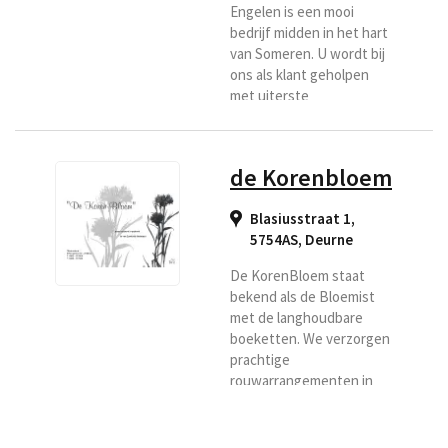
Engelen is een mooi
bedrijf midden in het hart
van Someren. U wordt bij
ons als klant geholpen
met uiterste
vriendelijkheid en
natuurlijk vindt u bij ons
vakmanschap en
de Korenbloem
creativiteit. U kunt uw
bloemen laten bezorgen
Blasiusstraat 1,
in de regio Someren,
5754AS
,
Deurne
Asten.
De KorenBloem staat
bekend als de Bloemist
met de langhoudbare
boeketten. We verzorgen
prachtige
rouwarrangementen in
goed overleg met de
klant. Ook kunt u terecht
voor abbonnementen,