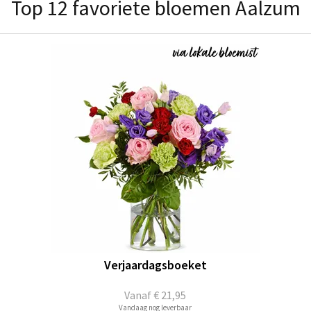
Top 12 favoriete bloemen Aalzum
Verjaardagsboeket
Vanaf
€ 21,95
Vandaag nog leverbaar