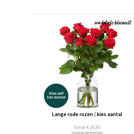
Lange rode rozen | kies aantal
Vanaf
€ 20,65
Vandaag nog leverbaar