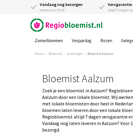
Vandaag nog bezorgen
Versgarantie
bestel voor 14:00
altijd 7 dagen v
Zomerbloemen
Verjaardag
Rozen
Geleg
Home
Bloemist
Groningen
Bloemist Aalzum
Bloemist Aalzum
Zoek je een bloemist in Aalzum? Regiobloem
Aalzum door een lokale bloemist. Wij werken
met lokale bloemisten door heel in Nederland
bloemen laten leveren door een lokale bloemis
Regiobloemist altijd 7 dagen versgarantie en
Vandaag nog laten leveren in Aalzum? Voor 14
bezorgd.