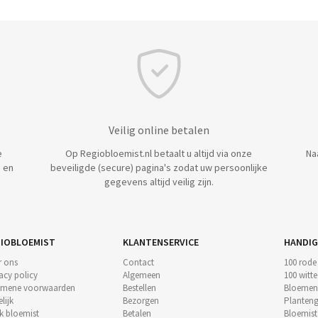
Veilig online betalen
e
Op Regiobloemist.nl betaalt u altijd via onze
Na
 en
beveiligde (secure) pagina's zodat uw persoonlijke
gegevens altijd veilig zijn.
IOBLOEMIST
KLANTENSERVICE
HANDIG
r ons
Contact
100 rode
acy policy
Algemeen
100 witt
emene voorwaarden
Bestellen
Bloemen
lijk
Bezorgen
Planteng
k bloemist
Betalen
Bloemis