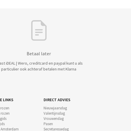
Betaal later
ast iDEAL | Wero, creditcard en paypal kunt u als
particulier ook achteraf betalen met Klarna
E LINKS
DIRECT ADVIES
 rozen
Nieuwjaarsdag
e rozen
Valentijnsdag
gids
Vrouwendag
ids
Pasen
t Amsterdam
Secretaressedag