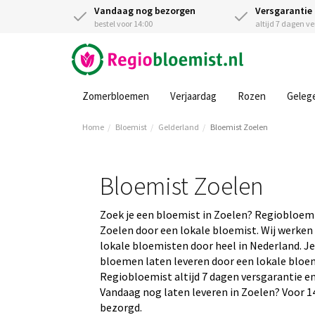
Vandaag nog bezorgen
Versgarantie
bestel voor 14:00
altijd 7 dagen v
Zomerbloemen
Verjaardag
Rozen
Geleg
Home
Bloemist
Gelderland
Bloemist Zoelen
Bloemist Zoelen
Zoek je een bloemist in Zoelen? Regiobloemi
Zoelen door een lokale bloemist. Wij werken
lokale bloemisten door heel in Nederland. Je
bloemen laten leveren door een lokale bloemis
Regiobloemist altijd 7 dagen versgarantie en
Vandaag nog laten leveren in Zoelen? Voor 14
bezorgd.