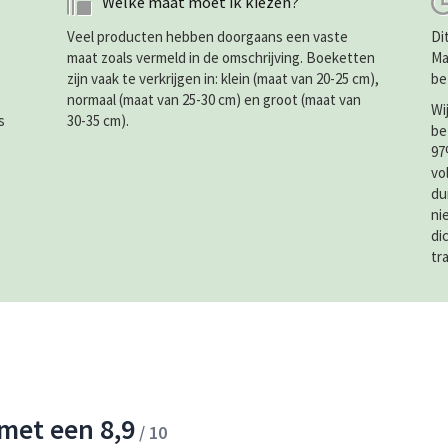
Welke maat moet ik kiezen?
Veel producten hebben doorgaans een vaste
Di
maat zoals vermeld in de omschrijving. Boeketten
Ma
zijn vaak te verkrijgen in: klein (maat van 20-25 cm),
be
normaal (maat van 25-30 cm) en groot (maat van
Wi
s
30-35 cm).
be
e
97
vo
du
ni
di
tr
met een 8,9
/ 10