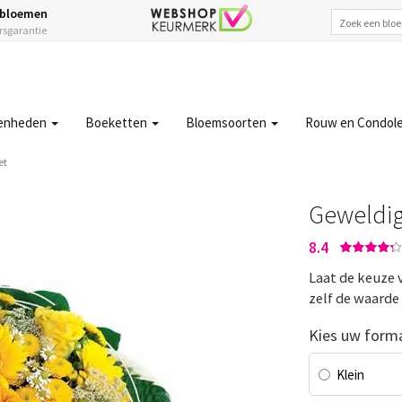
 bloemen
ersgarantie
enheden
Boeketten
Bloemsoorten
Rouw en Condol
et
Geweldig
8.4
Laat de keuze 
zelf de waarde
Kies uw form
Klein