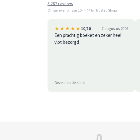
3.287 reviews
Omgerekend naar 10 · 4,44 bij Trusted Shops
★★★★★
10/10
7 augustus 2026
Een prachtig boeket en zeker heel
vlot bezorgd
Geverifieerde klant