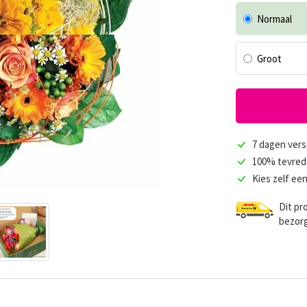
Normaal
Groot
7 dagen vers
100% tevred
Kies zelf e
Dit pr
bezorg