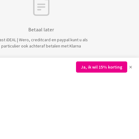
Betaal later
ast iDEAL | Wero, creditcard en paypal kunt u als
particulier ook achteraf betalen met Klarna
×
Ja, ik wil 15% korting
E LINKS
DIRECT ADVIES
 rozen
Nieuwjaarsdag
e rozen
Valentijnsdag
gids
Vrouwendag
ids
Pasen
t Amsterdam
Secretaressedag
t Rotterdam
Moederdag
nabonnement
Vaderdag
abonnement Zakelijk
Kerst
Verjaardag
Gefeliciteerd