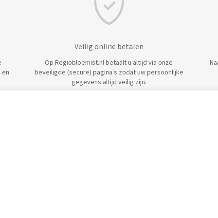
Veilig online betalen
e
Op Regiobloemist.nl betaalt u altijd via onze
Na
 en
beveiligde (secure) pagina's zodat uw persoonlijke
gegevens altijd veilig zijn.
IOBLOEMIST
KLANTENSERVICE
HANDIG
r ons
Contact
100 rode
acy policy
Algemeen
100 witt
emene voorwaarden
Bestellen
Bloemen
lijk
Bezorgen
Planteng
k bloemist
Betalen
Bloemis
s & Tips
Kwaliteit
Bloemis
ting op bloemen
Klachten & Retouren
Bloeme
Veel gestelde vragen
Bloemen