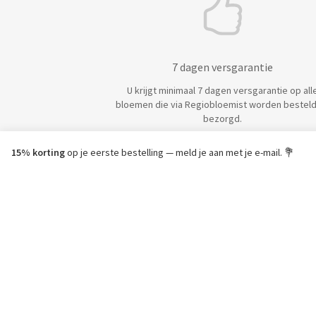
7 dagen versgarantie
U krijgt minimaal 7 dagen versgarantie op all
bloemen die via Regiobloemist worden besteld
bezorgd.
15% korting
op je eerste bestelling — meld je aan met je e-mail. 💐
REG
Ove
Priv
Alg
Zake
Zoe
Blog
Kor