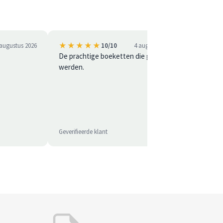
★★★★★
★★
 augustus 2026
10/10
4 augustus 2026
De prachtige boeketten die geleverd
Besteld 
werden.
Gemakkel
perfect
Geverifieerde klant
Geverifie