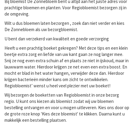
Bij bloemist De Zonnebloem bent u altijd aan het juiste adres voor
prachtige bloemen en planten. Voor Regiobloemist bezorgen zij in
de omgeving.
Wilt u dus bloemen laten bezorgen , zoek dan niet verder en kies
De Zonnebloem als uw bezorgbloemist.
U bent dan verzekerd van kwaliteit en goede verzorging
Heeft u een prachtig boeket gekregen? Met deze tips en een klein
beetje extra zorg en liefde van uw kant gaan ze nog langer mee.
Snij ze nog even extra schuin af en plaats ze niet in ijskoud, maar in
lauwwarm water. Hierdoor krijgen ze net even een extra boost. En
mocht er blad in het water hangen, verwijder deze dan. Hierdoor
krijgen bacterieën minder kans om zicht te ontwikkelen.
Regiobloemist’ wenst u heel veel plezier met uw boeket!
Wij bezorgen de boeketten van Regiobloemist in onze bezorg
regio. U kunt ons kiezen als bloemist zodat wij uw bloemen
bestelling ontvangen en voor u mogen uitleveren. Kies ons door op
de grote roze knop 'Kies deze bloemist' te klikken. Daarna kunt u
makkelijk een bestelling plaatsen.