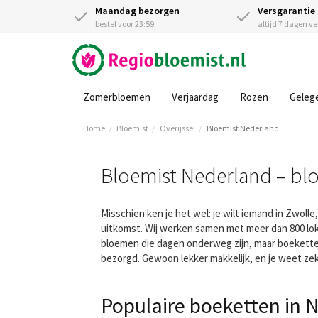
Maandag bezorgen
Versgarantie
bestel voor 23:59
altijd 7 dagen v
Zomerbloemen
Verjaardag
Rozen
Geleg
Home
Bloemist
Overijssel
Bloemist Nederland
Bloemist Nederland – b
Misschien ken je het wel: je wilt iemand in Zwol
uitkomst. Wij werken samen met meer dan 800 lok
bloemen die dagen onderweg zijn, maar boekett
bezorgd. Gewoon lekker makkelijk, en je weet ze
Populaire boeketten in 