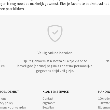
en is nog nooit zo makkelijk geweest. Kies je favoriete boeket, vul het
een paar klikken.
Veilig online betalen
e
Op Regiobloemist.nl betaalt u altijd via onze
Na
 en
beveiligde (secure) pagina's zodat uw persoonlijke
gegevens altijd veilig zijn.
IOBLOEMIST
KLANTENSERVICE
HANDIG
r ons
Contact
100 rode
acy policy
Algemeen
100 witt
emene voorwaarden
Bestellen
Bloemen