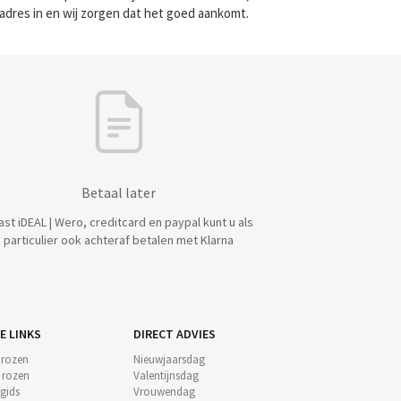
 adres in en wij zorgen dat het goed aankomt.
Betaal later
ast iDEAL | Wero, creditcard en paypal kunt u als
particulier ook achteraf betalen met Klarna
E LINKS
DIRECT ADVIES
 rozen
Nieuwjaarsdag
e rozen
Valentijnsdag
gids
Vrouwendag