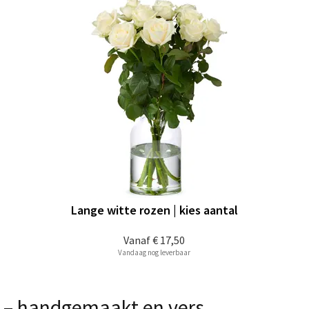
Lange witte rozen | kies aantal
Vanaf
€ 17,50
Vandaag nog leverbaar
 – handgemaakt en vers