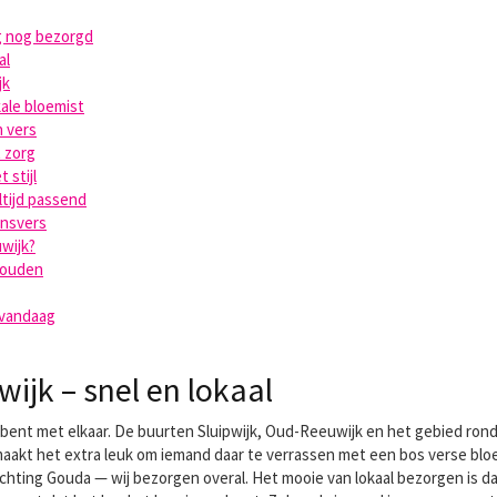
g nog bezorgd
al
jk
ale bloemist
 vers
 zorg
 stijl
ltijd passend
ensvers
wijk?
 houden
 vandaag
jk – snel en lokaal
bent met elkaar. De buurten Sluipwijk, Oud-Reeuwijk en het gebied rond
aakt het extra leuk om iemand daar te verrassen met een bos verse bloem
hting Gouda — wij bezorgen overal. Het mooie van lokaal bezorgen is d