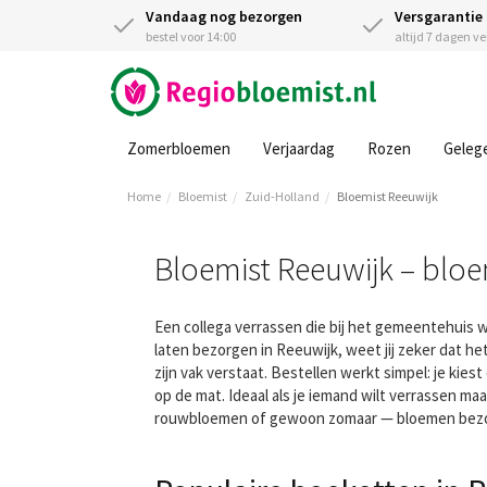
Vandaag nog bezorgen
Versgarantie
bestel voor 14:00
altijd 7 dagen v
Zomerbloemen
Verjaardag
Rozen
Geleg
Home
Bloemist
Zuid-Holland
Bloemist Reeuwijk
Bloemist Reeuwijk – blo
Een collega verrassen die bij het gemeentehuis w
laten bezorgen in Reeuwijk, weet jij zeker dat
zijn vak verstaat. Bestellen werkt simpel: je kie
op de mat. Ideaal als je iemand wilt verrassen ma
rouwbloemen of gewoon zomaar — bloemen bezor