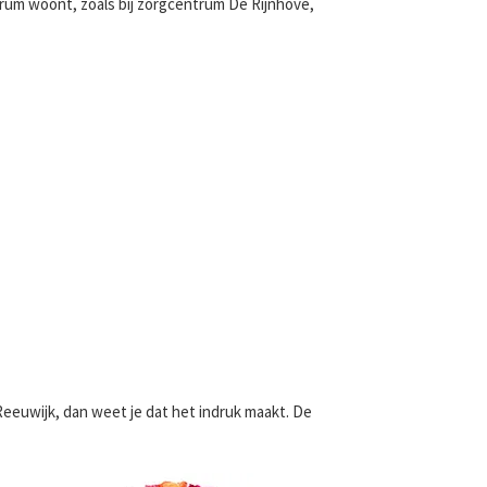
trum woont, zoals bij zorgcentrum De Rijnhove,
 Reeuwijk, dan weet je dat het indruk maakt. De