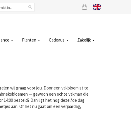
eance
Planten
Cadeaus
Zakelijk
elen wij graag voor jou. Door een vakbloemist te
n fabrieksbloemen — gewoon een echte vakman die
oor 14:00 besteld? Dan ligt het nog dezelfde dag
netjes aan. Of het nu gaat om een verjaardag,