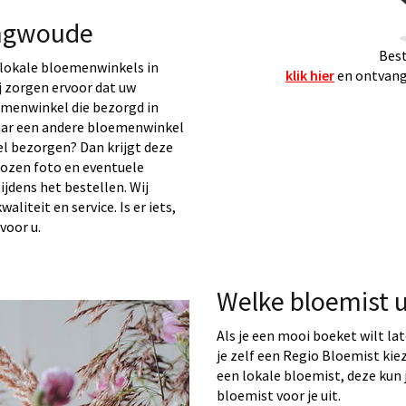
ingwoude
Best
lokale bloemenwinkels in
klik hier
en ontvang 
j zorgen ervoor dat uw
emenwinkel die bezorgd in
aar een andere bloemenwinkel
l bezorgen? Dan krijgt deze
kozen foto en eventuele
ijdens het bestellen. Wij
liteit en service. Is er iets,
voor u.
Welke bloemist 
Als je een mooi boeket wilt la
je zelf een Regio Bloemist ki
een lokale bloemist, deze kun j
bloemist voor je uit.