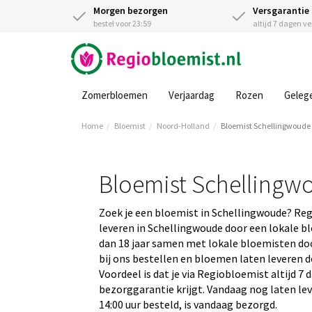
Morgen bezorgen
Versgarantie
bestel voor 23:59
altijd 7 dagen v
Zomerbloemen
Verjaardag
Rozen
Geleg
Home
Bloemist
Noord-Holland
Bloemist Schellingwoude
Bloemist Schellingw
Zoek je een bloemist in Schellingwoude? Re
leveren in Schellingwoude door een lokale b
dan 18 jaar samen met lokale bloemisten doo
bij ons bestellen en bloemen laten leveren d
Voordeel is dat je via Regiobloemist altijd 7
bezorggarantie krijgt. Vandaag nog laten le
14:00 uur besteld, is vandaag bezorgd.