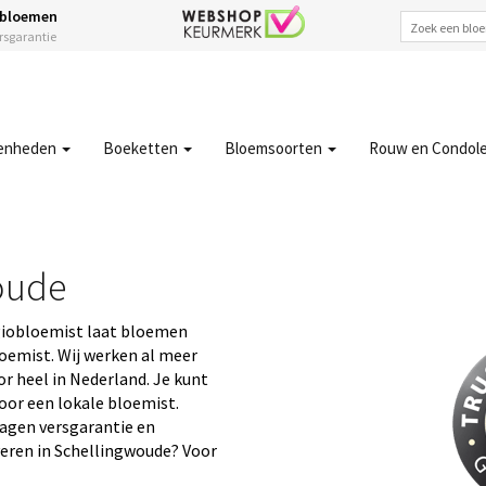
 bloemen
ersgarantie
enheden
Boeketten
Bloemsoorten
Rouw en Condol
oude
giobloemist laat bloemen
loemist. Wij werken al meer
r heel in Nederland. Je kunt
oor een lokale bloemist.
 dagen versgarantie en
veren in Schellingwoude? Voor