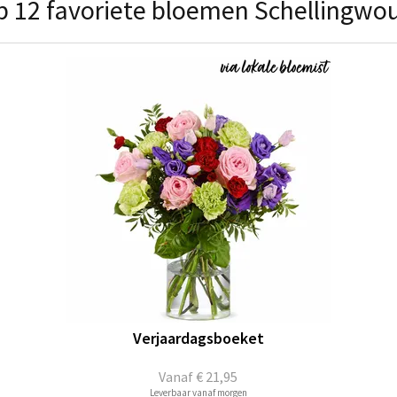
p 12 favoriete bloemen Schellingwo
Verjaardagsboeket
Vanaf
€ 21,95
Leverbaar vanaf morgen