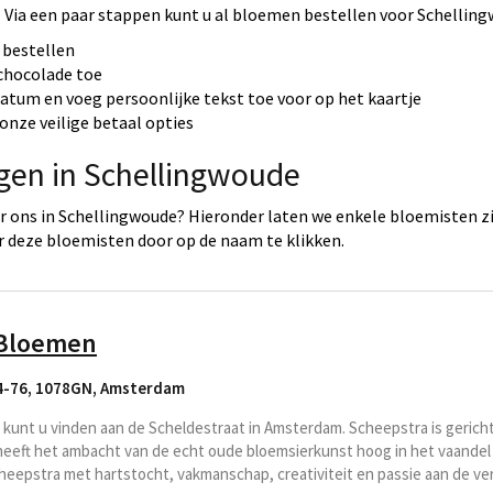
Via een paar stappen kunt u al bloemen bestellen voor Schelling
 bestellen
 chocolade toe
datum en voeg persoonlijke tekst toe voor op het kaartje
onze veilige betaal opties
rgen in Schellingwoude
 ons in Schellingwoude? Hieronder laten we enkele bloemisten zi
 deze bloemisten door op de naam te klikken.
 Bloemen
4-76, 1078GN
,
Amsterdam
unt u vinden aan de Scheldestraat in Amsterdam. Scheepstra is gericht
f heeft het ambacht van de echt oude bloemsierkunst hoog in het vaandel
epstra met hartstocht, vakmanschap, creativiteit en passie aan de vers