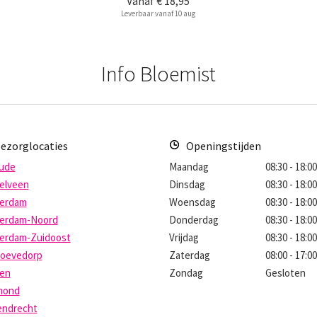
Vanaf
€ 18,95
Leverbaar vanaf 10 aug
Info Bloemist
ezorglocaties
Openingstijden
ude
Maandag
08:30 - 18:0
elveen
Dinsdag
08:30 - 18:0
erdam
Woensdag
08:30 - 18:0
erdam-Noord
Donderdag
08:30 - 18:0
erdam-Zuidoost
Vrijdag
08:30 - 18:0
oevedorp
Zaterdag
08:00 - 17:0
en
Zondag
Gesloten
mond
endrecht