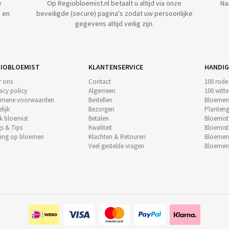
e
Op Regiobloemist.nl betaalt u altijd via onze
Na
 en
beveiligde (secure) pagina's zodat uw persoonlijke
gegevens altijd veilig zijn.
IOBLOEMIST
KLANTENSERVICE
HANDIG
r ons
Contact
100 rode
acy policy
Algemeen
100 witt
emene voorwaarden
Bestellen
Bloemen
lijk
Bezorgen
Planteng
k bloemist
Betalen
Bloemis
s & Tips
Kwaliteit
Bloemis
ting op bloemen
Klachten & Retouren
Bloeme
Veel gestelde vragen
Bloemen