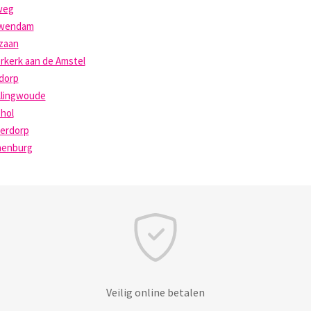
weg
wendam
zaan
rkerk aan de Amstel
dorp
llingwoude
hol
erdorp
enburg
Veilig online betalen