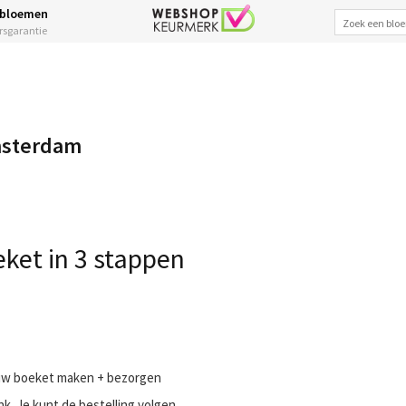
 bloemen
ersgarantie
msterdam
ket in 3 stappen
 uw boeket maken + bezorgen
nk. Je kunt de bestelling volgen.