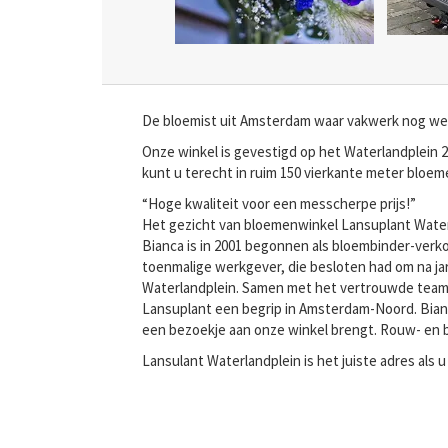
De bloemist uit Amsterdam waar vakwerk nog wel b
Onze winkel is gevestigd op het Waterlandplein 2
kunt u terecht in ruim 150 vierkante meter bloem
“Hoge kwaliteit voor een messcherpe prijs!”
Het gezicht van bloemenwinkel Lansuplant Wate
Bianca is in 2001 begonnen als bloembinder-ver
toenmalige werkgever, die besloten had om na jare
Waterlandplein. Samen met het vertrouwde team za
Lansuplant een begrip in Amsterdam-Noord. Bianc
een bezoekje aan onze winkel brengt. Rouw- en br
Lansulant Waterlandplein is het juiste adres als