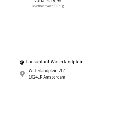
Vanaf
€ 19,95
Leverbaar vanaf 10 aug
Lansuplant Waterlandplein
Waterlandplein 217
0
1024LR
Amsterdam
0
0
0
0
0