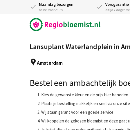
Maandag bezorgen
Versgarantie
bestel voor 23:59
altijd 7 dagen v
Lansuplant Waterlandplein in A
Amsterdam
Bestel een ambachtelijk boe
Kies de gewenste kleur en de prijs hier beneden
Plaats je bestelling makkelijk en snel via onze site
Wij staan garant voor een goede service
Wij koppelen de gekozen bloemist en deze gaat
Je krijgt direct een order mail met statuspagina li