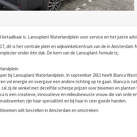
etaalbaar is. Lansuplant Waterlandplein voor service en het juiste advi
17, dit is het centrale plein en wijkwinkelcentrum van de in Amsterdam-
enplezier onder één dak. De kern van de Lansuplant formule is;
rlandplein
koper bij Lansuplant Waterlandplein. In september 2011 heeft Bianca W
n vol energie en overgave een andere richting op te gaan. Bianca is nat
l zij de winkel met dezelfde scherpe prijzen voor bloemen en planten vo
a is een creatieve, innovatieve en milieubewuste vrouw die van orde en
uidswerken zijn haar specialiteit en bij haar in zeer goede handen.
 u bloemen wilt bestellen in Amsterdam en omstreken.