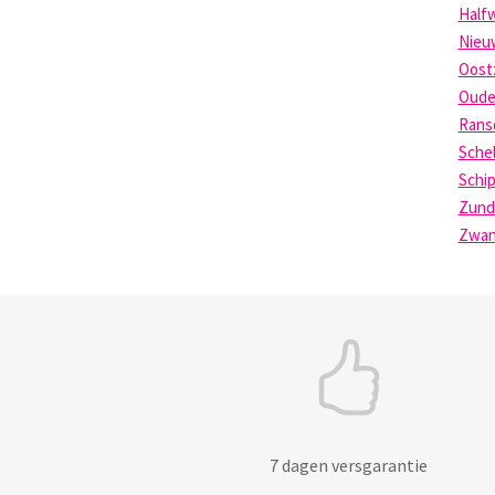
Half
Nieu
Oost
Oude
Rans
Sche
Schip
Zund
Zwan
7 dagen versgarantie