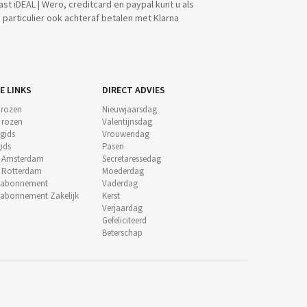
ast iDEAL | Wero, creditcard en paypal kunt u als
particulier ook achteraf betalen met Klarna
E LINKS
DIRECT ADVIES
 rozen
Nieuwjaarsdag
e rozen
Valentijnsdag
gids
Vrouwendag
ids
Pasen
t Amsterdam
Secretaressedag
t Rotterdam
Moederdag
nabonnement
Vaderdag
abonnement Zakelijk
Kerst
Verjaardag
Gefeliciteerd
Beterschap