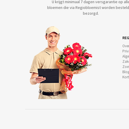
U krijgt minimaal 7 dagen versgarantie op all
bloemen die via Regiobloemist worden besteld
bezorgd.
REG
Ove
Priv
Alg
Zake
Zoe
Blog
Kor