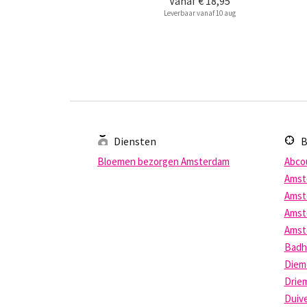
Vanaf
€ 18,95
Leverbaar vanaf 10 aug
Diensten
B
Bloemen bezorgen Amsterdam
Abco
Amst
Amst
Amst
Amst
Badh
Diem
Drie
Duiv