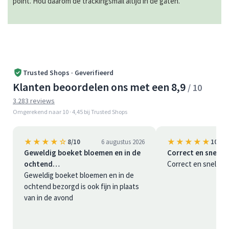
point. Hou daarom de trackingsmail altijd in de gaten.
Trusted Shops · Geverifieerd
Klanten beoordelen ons met een 8,9
/ 10
3.283 reviews
Omgerekend naar 10 · 4,45 bij Trusted Shops
★★★★☆
★★★★★
8/10
6 augustus 2026
10/10
Geweldig boeket bloemen en in de
Correct en snel
ochtend…
Correct en snel
Geweldig boeket bloemen en in de
ochtend bezorgd is ook fijn in plaats
van in de avond