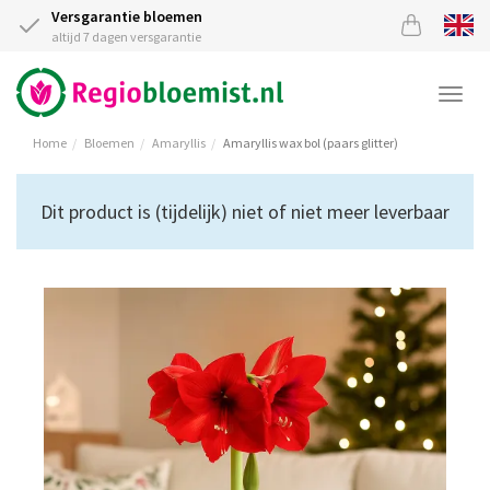
Versgarantie bloemen
altijd 7 dagen versgarantie
Togg
navi
Home
Bloemen
Amaryllis
Amaryllis wax bol (paars glitter)
Dit product is (tijdelijk) niet of niet meer leverbaar