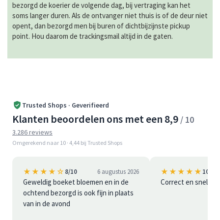
bezorgd de koerier de volgende dag, bij vertraging kan het
soms langer duren. Als de ontvanger niet thuis is of de deur niet
opent, dan bezorgd men bij buren of dichtbijzijnste pickup
point. Hou daarom de trackingsmail altijd in de gaten.
Trusted Shops · Geverifieerd
Klanten beoordelen ons met een 8,9
/ 10
3.286 reviews
Omgerekend naar 10 · 4,44 bij Trusted Shops
★★★★☆
★★★★★
8/10
6 augustus 2026
10/10
Geweldig boeket bloemen en in de
Correct en snel
ochtend bezorgd is ook fijn in plaats
van in de avond