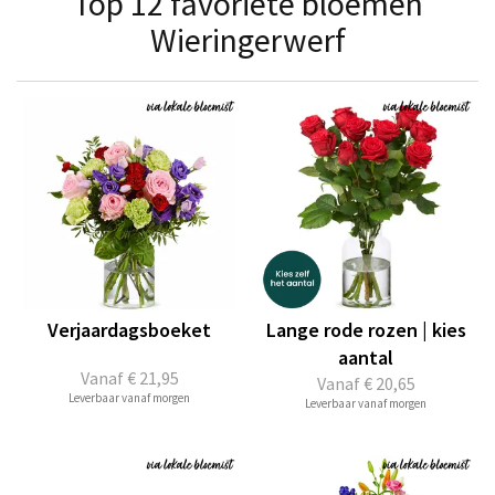
Top 12 favoriete bloemen
Wieringerwerf
Verjaardagsboeket
Lange rode rozen | kies
aantal
Vanaf
€ 21,95
Vanaf
€ 20,65
Leverbaar vanaf morgen
Leverbaar vanaf morgen