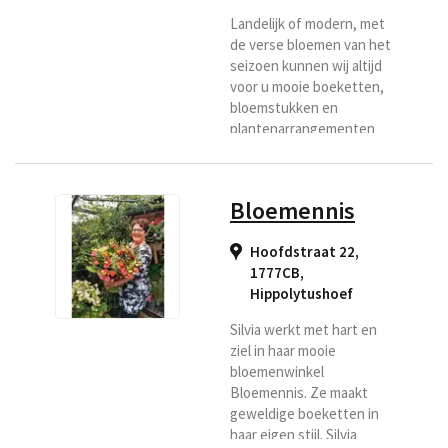
Landelijk of modern, met
de verse bloemen van het
seizoen kunnen wij altijd
voor u mooie boeketten,
bloemstukken en
plantenarrangementen
maken, zowel voor binnen
als voor buiten, en dat
doen wij dan ook graag.
Bloemennis
Ook voor bijpassende
artikelen zoals glasvazen,
Hoofdstraat 22,
aardewerk en mooie
1777CB
,
kaarten kunt u bij ons
Hippolytushoef
terecht. Ons
bezorggebied voor het
Silvia werkt met hart en
bezorgen voor bloemen is
ziel in haar mooie
de driehoek Enkhuizen
bloemenwinkel
Hoorn, Heerhugowaard.
Bloemennis. Ze maakt
geweldige boeketten in
haar eigen stijl. Silvia