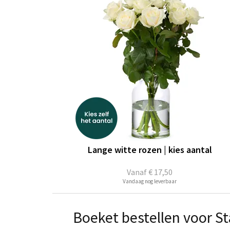
Lange witte rozen | kies aantal
Vanaf
€ 17,50
Vandaag nog leverbaar
Boeket bestellen voor S