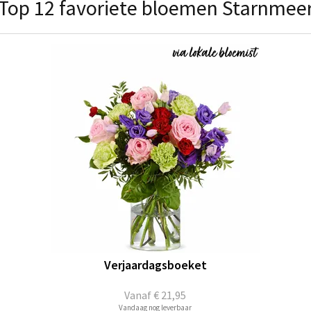
Top 12 favoriete bloemen Starnmee
Verjaardagsboeket
Vanaf
€ 21,95
Vandaag nog leverbaar