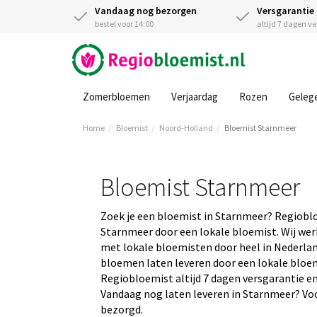
Vandaag nog bezorgen
Versgarantie
bestel voor 14:00
altijd 7 dagen v
Zomerbloemen
Verjaardag
Rozen
Geleg
Home
Bloemist
Noord-Holland
Bloemist Starnmeer
Bloemist Starnmeer
Zoek je een bloemist in Starnmeer? Regiobl
Starnmeer door een lokale bloemist. Wij wer
met lokale bloemisten door heel in Nederland
bloemen laten leveren door een lokale bloemis
Regiobloemist altijd 7 dagen versgarantie en
Vandaag nog laten leveren in Starnmeer? Voor
bezorgd.