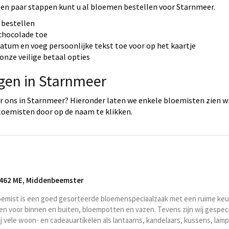
een paar stappen kunt u al bloemen bestellen voor Starnmeer.
 bestellen
 chocolade toe
datum en voeg persoonlijke tekst toe voor op het kaartje
onze veilige betaal opties
rgen in Starnmeer
 ons in Starnmeer? Hieronder laten we enkele bloemisten zien wi
loemisten door op de naam te klikken.
1462 ME
,
Middenbeemster
mist is een goed gesorteerde bloemenspeciaalzaak met een ruime keuz
 voor binnen en buiten, bloempotten en vazen. Tevens zijn wij gespec
 vele woon- en cadeauartikelen als lantaarns, kandelaars, kussens, lamp