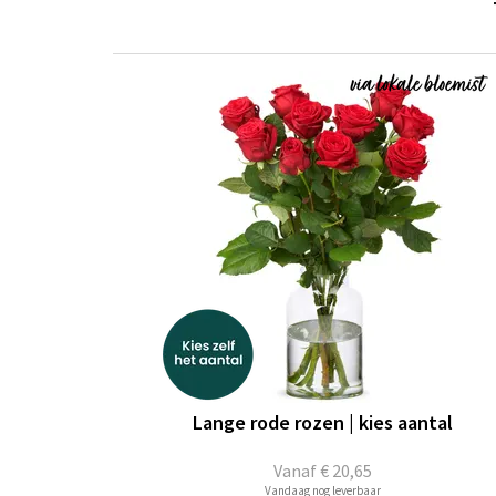
Lange rode rozen | kies aantal
Vanaf
€ 20,65
Vandaag nog leverbaar