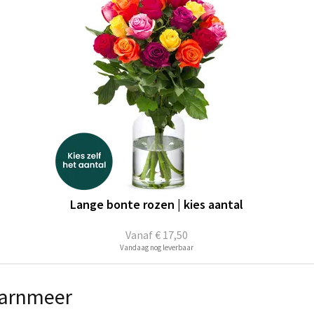
Lange bonte rozen | kies aantal
Vanaf
€ 17,50
Vandaag nog leverbaar
tarnmeer