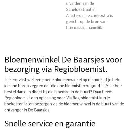
u vinden aan de
Scheldestraat in
Amsterdam. Scheepstra is
gericht op de bron van
hun passie, namelijk
'bloemen en planten'. Het
bedrijf heeft het ambacht
van de echt oude
bloemsierkunst hoog in
Bloemenwinkel De Baarsjes voor
het vaandel staan. En
vanuit dit ambacht
bezorging via Regiobloemist.
werken de medewerkers
van Scheepstra met
Je kent vast wel een goede bloemenwinkel op de hoek of je hebt
hartstocht, vakmanschap,
iemand horen zeggen dat die ene bloemist echt goed is. Maar hoe
creativiteit en passie aan
bestel dan dan direct bij die bloemist in de buurt? Daar heeft
de verschillende
Regiobloemist een oplossing voor. Via Regiobloemist kun je
bloemcreaties. Voor
boeketten laten bezorgen via de bloemenwinkel in de buurt van de
Scheepstra...
ontvanger in De Baarsjes.
Snelle service en garantie