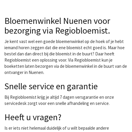
veel verse snijbloemen,
boeketten, planten op
voorraad. In het hartje van
Bloemenwinkel Nuenen voor
Geldrop ligt onze winkel,
gelegen tegenover de
bezorging via Regiobloemist.
imposante H. Brigidakerk.
U kunt bij hen terecht
Je kent vast wel een goede bloemenwinkel op de hoek of je hebt
voor alles wat met
iemand horen zeggen dat die ene bloemist echt goed is. Maar hoe
bloemen te maken heeft.
bestel dan dan direct bij die bloemist in de buurt? Daar heeft
Wilt u een bruiloft of
Regiobloemist een oplossing voor. Via Regiobloemist kun je
feest...
boeketten laten bezorgen via de bloemenwinkel in de buurt van de
ontvanger in Nuenen.
Snelle service en garantie
Bij Regiobloemist krijg je altijd 7 dagen versgarantie en onze
servicedesk zorgt voor een snelle afhandeling en service.
Heeft u vragen?
Is er iets niet helemaal duidelijk of u wilt bepaalde andere