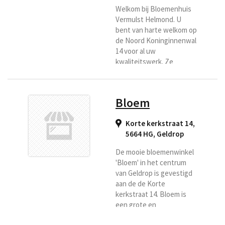
worden iedere week weer
Welkom bij Bloemenhuis
aangevuld vanuit de
Vermulst Helmond. U
veiling met een...
bent van harte welkom op
de Noord Koninginnenwal
14 voor al uw
kwaliteitswerk. Ze
hebben dagelijks verse
bloemen en zijn
gespecialiseerd in
Bloem
boeketten, bruidswerk,
rouwarrangementen en
Korte kerkstraat 14,
bloemstukken. Zij
5664 HG
,
Geldrop
bezorgen verse bloemen
o.a. voor Regiobloemist in
De mooie bloemenwinkel
Helmond en omstreken.
'Bloem' in het centrum
van Geldrop is gevestigd
aan de de Korte
kerkstraat 14. Bloem is
een grote en
professionele winkel met