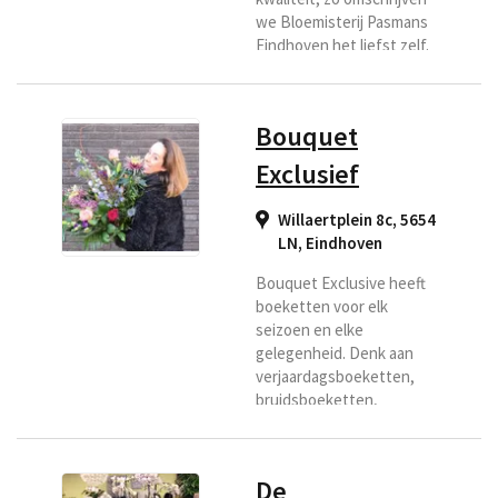
we Bloemisterij Pasmans
Eindhoven het liefst zelf.
Omdat we bij de
bloemenwinkel Pasmans
dagelijks zelf inkopen,
Bouquet
rechtstreeks op de
bloemenveiling, zijn de
Exclusief
bloemen altijd vers en zo
leveren wij voor u altijd
Willaertplein 8c, 5654
het meest verse boeket
LN
,
Eindhoven
welke lang goed blijft. Dat
wilt u toch ook? Selecteer
Bouquet Exclusive heeft
ons als bezorg bloemist.
boeketten voor elk
seizoen en elke
gelegenheid. Denk aan
verjaardagsboeketten,
bruidsboeketten,
rouwarrangementen,
bloemen voor hem en
haar. Bij feestelijke
De
gelegenheden zoals