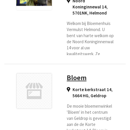
Noord
Helmond, kies dan voor
Koninginnewal 14,
Bloemboetiek Nicole als
5701NK
,
Helmond
uw regiobloemist.
Welkom bij Bloemenhuis
Vermulst Helmond. U
bent van harte welkom op
de Noord Koninginnenwal
14 voor al uw
kwaliteitswerk. Ze
hebben dagelijks verse
bloemen en zijn
gespecialiseerd in
Bloem
boeketten, bruidswerk,
rouwarrangementen en
Korte kerkstraat 14,
bloemstukken. Zij
5664 HG
,
Geldrop
bezorgen verse bloemen
o.a. voor Regiobloemist in
De mooie bloemenwinkel
Helmond en omstreken.
'Bloem' in het centrum
van Geldrop is gevestigd
aan de de Korte