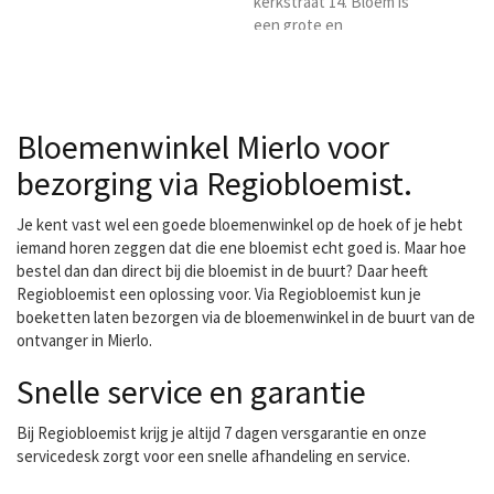
kerkstraat 14. Bloem is
een grote en
professionele winkel met
veel verse snijbloemen,
boeketten, planten op
voorraad. In het hartje van
Bloemenwinkel Mierlo voor
Geldrop ligt onze winkel,
gelegen tegenover de
bezorging via Regiobloemist.
imposante H. Brigidakerk.
U kunt bij hen terecht
Je kent vast wel een goede bloemenwinkel op de hoek of je hebt
voor alles wat met
iemand horen zeggen dat die ene bloemist echt goed is. Maar hoe
bloemen te maken heeft.
bestel dan dan direct bij die bloemist in de buurt? Daar heeft
Wilt u een bruiloft of
Regiobloemist een oplossing voor. Via Regiobloemist kun je
feest...
boeketten laten bezorgen via de bloemenwinkel in de buurt van de
ontvanger in Mierlo.
Snelle service en garantie
Bij Regiobloemist krijg je altijd 7 dagen versgarantie en onze
servicedesk zorgt voor een snelle afhandeling en service.