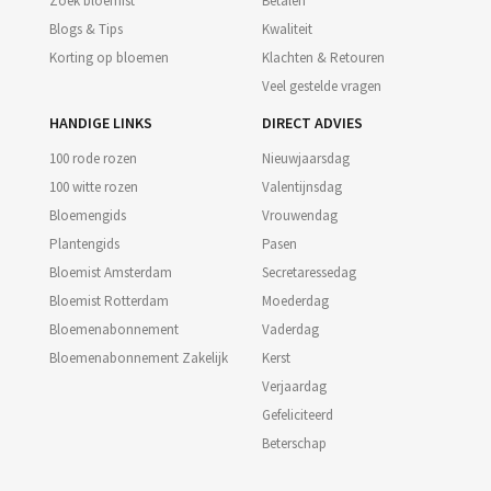
Zoek bloemist
Betalen
Blogs & Tips
Kwaliteit
Korting op bloemen
Klachten & Retouren
Veel gestelde vragen
HANDIGE LINKS
DIRECT ADVIES
100 rode rozen
Nieuwjaarsdag
100 witte rozen
Valentijnsdag
Bloemengids
Vrouwendag
Plantengids
Pasen
Bloemist Amsterdam
Secretaressedag
Bloemist Rotterdam
Moederdag
Bloemenabonnement
Vaderdag
Bloemenabonnement Zakelijk
Kerst
Verjaardag
Gefeliciteerd
Beterschap