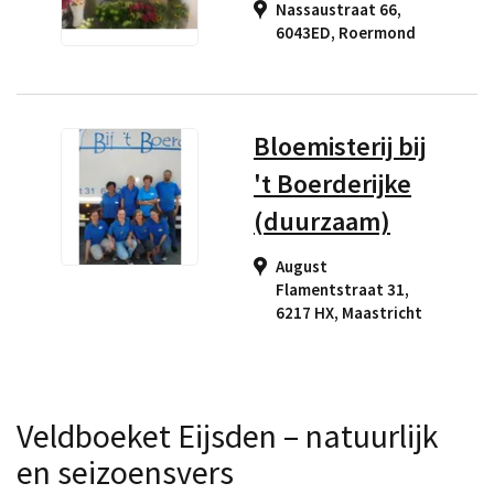
Nassaustraat 66,
6043ED
,
Roermond
Bloemisterij bij
't Boerderijke
(duurzaam)
August
Flamentstraat 31,
6217 HX
,
Maastricht
Veldboeket Eijsden – natuurlijk
en seizoensvers