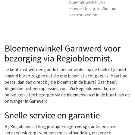
bloemenwinkel van
Flower Design in Winsum
vertrouwen op
deskundigheid, kwaliteit
en duurzaamheid van
onze producten en
kennis. Tevens is het ons
Bloemenwinkel Garnwerd voor
streven om bloemen en
planten van de best
bezorging via Regiobloemist.
mogelijke kwaliteit aan te
bieden en te bezorgen in
Je kent vast wel een goede bloemenwinkel op de hoek of je hebt
de regio Winsum.
iemand horen zeggen dat die ene bloemist echt goed is. Maar hoe
bestel dan dan direct bij die bloemist in de buurt? Daar heeft
Regiobloemist een oplossing voor. Via Regiobloemist kun je
boeketten laten bezorgen via de bloemenwinkel in de buurt van de
ontvanger in Garnwerd.
Snelle service en garantie
Bij Regiobloemist krijg je altijd 7 dagen versgarantie en onze
servicedesk zorgt voor een snelle afhandeling en service.