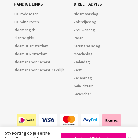
HANDIGE LINKS
DIRECT ADVIES
100 rode rozen
Nieuwjaarsdag
100 witte rozen
Valentijnsdag
Bloemengids
Vrouwendag
Plantengids
Pasen
Bloemist Amsterdam
Secretaressedag
Bloemist Rotterdam
Moederdag
Bloemenabonnement
Vaderdag
Bloemenabonnement Zakelijk
Kerst
Verjaardag
Gefeliciteerd
Beterschap
5% korting
op je eerste