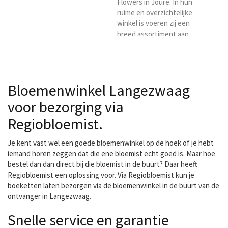
Flowers in Joure. In hun
ruime en overzichtelijke
winkel is voeren zij een
breed assortiment aan
snijbloemen en planten
zodat u volop keuze
heeft. Dus bent u op zoek
naar een goede bloemist
Bloemenwinkel Langezwaag
in Joure of omgeving, dan
bent u bij ons zeker aan
voor bezorging via
het goede adres. Wij
Regiobloemist.
bezorgen voor
Regiobloemist in Joure en
omgeving.
Je kent vast wel een goede bloemenwinkel op de hoek of je hebt
iemand horen zeggen dat die ene bloemist echt goed is. Maar hoe
bestel dan dan direct bij die bloemist in de buurt? Daar heeft
Regiobloemist een oplossing voor. Via Regiobloemist kun je
boeketten laten bezorgen via de bloemenwinkel in de buurt van de
ontvanger in Langezwaag.
Snelle service en garantie