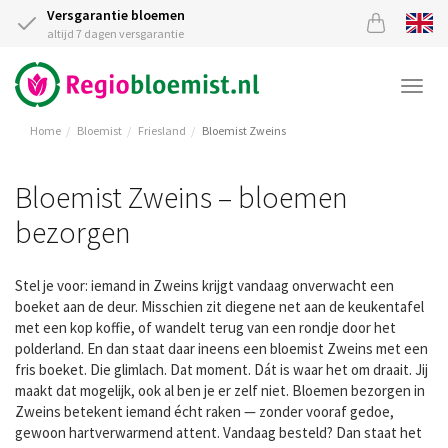
Versgarantie bloemen
altijd 7 dagen versgarantie
Togg
navi
Home
Bloemist
Friesland
Bloemist Zweins
Bloemist Zweins – bloemen
bezorgen
Stel je voor: iemand in Zweins krijgt vandaag onverwacht een
boeket aan de deur. Misschien zit diegene net aan de keukentafel
met een kop koffie, of wandelt terug van een rondje door het
polderland. En dan staat daar ineens een bloemist Zweins met een
fris boeket. Die glimlach. Dat moment. Dát is waar het om draait. Jij
maakt dat mogelijk, ook al ben je er zelf niet. Bloemen bezorgen in
Zweins betekent iemand écht raken — zonder vooraf gedoe,
gewoon hartverwarmend attent. Vandaag besteld? Dan staat het