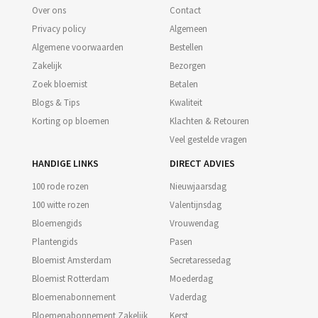
Over ons
Contact
Privacy policy
Algemeen
Algemene voorwaarden
Bestellen
Zakelijk
Bezorgen
Zoek bloemist
Betalen
Blogs & Tips
Kwaliteit
Korting op bloemen
Klachten & Retouren
Veel gestelde vragen
HANDIGE LINKS
DIRECT ADVIES
100 rode rozen
Nieuwjaarsdag
100 witte rozen
Valentijnsdag
Bloemengids
Vrouwendag
Plantengids
Pasen
Bloemist Amsterdam
Secretaressedag
Bloemist Rotterdam
Moederdag
Bloemenabonnement
Vaderdag
Bloemenabonnement Zakelijk
Kerst