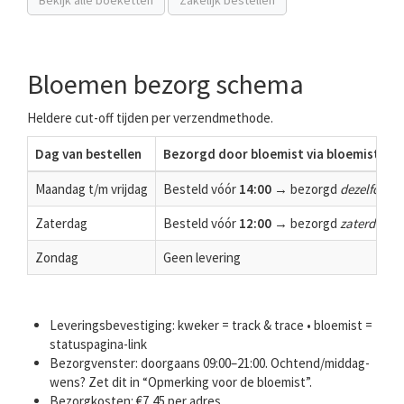
Bekijk alle boeketten
Zakelijk bestellen
Bloemen bezorg schema
Heldere cut-off tijden per verzendmethode.
Dag van bestellen
Bezorgd door bloemist via bloemist
Maandag t/m vrijdag
Besteld vóór
14:00
→ bezorgd
dezelfde d
Zaterdag
Besteld vóór
12:00
→ bezorgd
zaterdag
Zondag
Geen levering
Leveringsbevestiging: kweker = track & trace • bloemist =
statuspagina-link
Bezorgvenster: doorgaans 09:00–21:00. Ochtend/middag-
wens? Zet dit in “Opmerking voor de bloemist”.
Bezorgkosten: €7,45 per adres