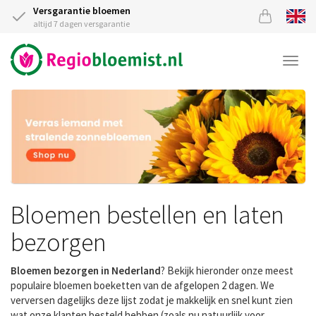
Versgarantie bloemen
altijd 7 dagen versgarantie
Togg
navi
Bloemen bestellen en laten
bezorgen
Bloemen bezorgen in Nederland
? Bekijk hieronder onze meest
populaire bloemen boeketten van de afgelopen 2 dagen. We
verversen dagelijks deze lijst zodat je makkelijk en snel kunt zien
wat onze klanten besteld hebben (zoals nu natuurlijk voor