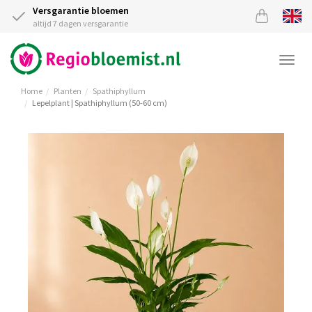
Versgarantie bloemen
altijd 7 dagen versgarantie
Togg
navi
Home
Planten
Spathiphyllum
Lepelplant | Spathiphyllum (50-60 cm)