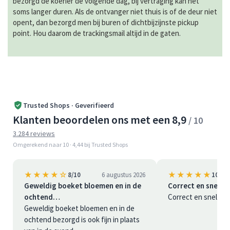
bezorgd de koerier de volgende dag, bij vertraging kan het
soms langer duren. Als de ontvanger niet thuis is of de deur niet
opent, dan bezorgd men bij buren of dichtbijzijnste pickup
point. Hou daarom de trackingsmail altijd in de gaten.
Trusted Shops · Geverifieerd
Klanten beoordelen ons met een 8,9
/ 10
3.284 reviews
Omgerekend naar 10 · 4,44 bij Trusted Shops
★★★★☆
★★★★★
8/10
6 augustus 2026
10/10
Geweldig boeket bloemen en in de
Correct en snel
ochtend…
Correct en snel
Geweldig boeket bloemen en in de
ochtend bezorgd is ook fijn in plaats