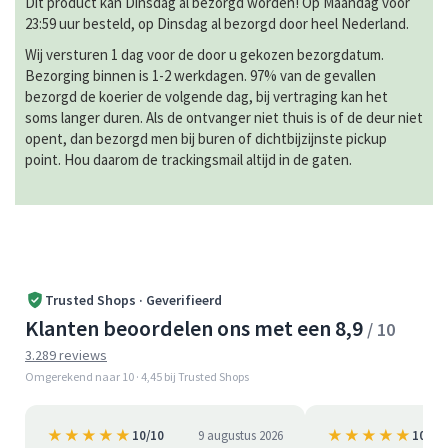
Dit product kan Dinsdag al bezorgd worden! Op Maandag voor
23:59 uur besteld, op Dinsdag al bezorgd door heel Nederland.
Wij versturen 1 dag voor de door u gekozen bezorgdatum.
Bezorging binnen is 1-2 werkdagen. 97% van de gevallen
bezorgd de koerier de volgende dag, bij vertraging kan het
soms langer duren. Als de ontvanger niet thuis is of de deur niet
opent, dan bezorgd men bij buren of dichtbijzijnste pickup
point. Hou daarom de trackingsmail altijd in de gaten.
Trusted Shops · Geverifieerd
Klanten beoordelen ons met een 8,9
/ 10
3.289 reviews
Omgerekend naar 10 · 4,45 bij Trusted Shops
★★★★★
★★★★★
10/10
9 augustus 2026
10/10