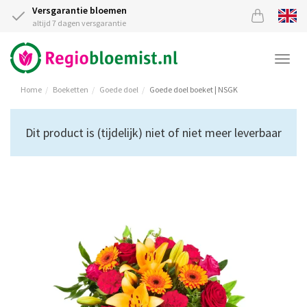
Versgarantie bloemen
altijd 7 dagen versgarantie
Togg
navi
Home
Boeketten
Goede doel
Goede doel boeket | NSGK
Dit product is (tijdelijk) niet of niet meer leverbaar