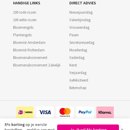
HANDIGE LINKS
DIRECT ADVIES
100 rode rozen
Nieuwjaarsdag
100 witte rozen
Valentijnsdag
Bloemengids
Vrouwendag
Plantengids
Pasen
Bloemist Amsterdam
Secretaressedag
Bloemist Rotterdam
Moederdag
Bloemenabonnement
Vaderdag
Bloemenabonnement Zakelijk
Kerst
Verjaardag
Gefeliciteerd
Beterschap
5% korting
op je eerste
×
bestelling — meld je aan met
Ja, ik wil 5% korting