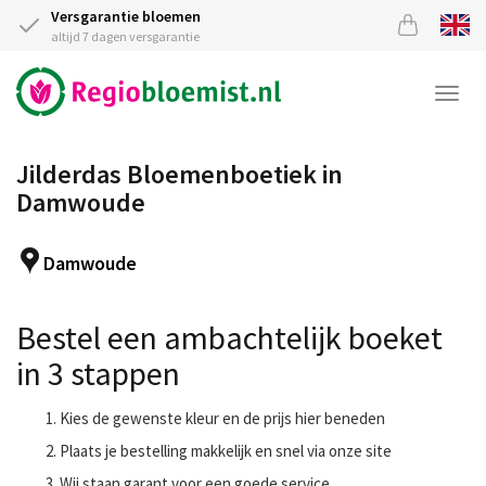
Versgarantie bloemen
altijd 7 dagen versgarantie
Togg
navi
Jilderdas Bloemenboetiek in
Damwoude
Damwoude
Bestel een ambachtelijk boeket
in 3 stappen
Kies de gewenste kleur en de prijs hier beneden
Plaats je bestelling makkelijk en snel via onze site
Wij staan garant voor een goede service