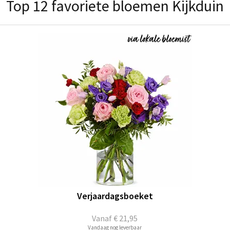
Top 12 favoriete bloemen Kijkduin
Verjaardagsboeket
Vanaf
€ 21,95
Vandaag nog leverbaar