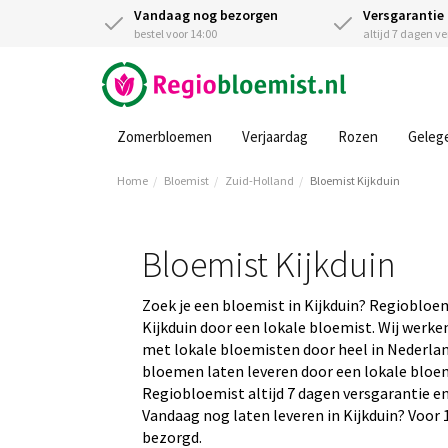
Vandaag nog bezorgen
Versgarantie
bestel voor 14:00
altijd 7 dagen v
Zomerbloemen
Verjaardag
Rozen
Geleg
Home
Bloemist
Zuid-Holland
Bloemist Kijkduin
Bloemist Kijkduin
Zoek je een bloemist in Kijkduin? Regiobloe
Kijkduin door een lokale bloemist. Wij werke
met lokale bloemisten door heel in Nederland
bloemen laten leveren door een lokale bloemis
Regiobloemist altijd 7 dagen versgarantie en
Vandaag nog laten leveren in Kijkduin? Voor 1
bezorgd.