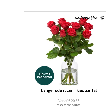
Lange rode rozen | kies aantal
Vanaf
€ 20,65
Vandaag nog leverbaar