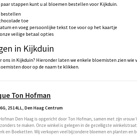
 paar stappen kunt u al bloemen bestellen voor Kijkduin.
 bestellen
 chocolade toe
datum en voeg persoonlijke tekst toe voor op het kaartje
onze veilige betaal opties
gen in Kijkduin
ons in Kijkduin? Hieronder laten we enkele bloemisten zien wie v
loemisten door op de naam te klikken.
que Ton Hofman
56G, 2514LL
,
Den Haag Centrum
ofman Den Haag is opgericht door Ton Hofman, samen met zijn vrouw V
jzonders te maken. Onze winkel is gelegen in de gezelligste winkelstraat,
k en Boeketten. Wij verkopen veel bijzondere bloemen en planten en be