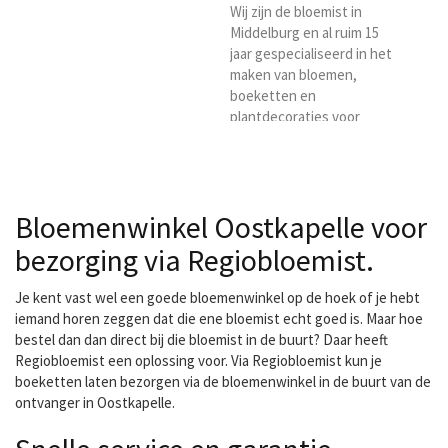
Wij zijn de bloemist in
Middelburg en al ruim 15
jaar gespecialiseerd in het
maken van bloemen,
boeketten en
plantdecoraties voor
particulieren en bedrijven.
Door onze jarenlange
ervaring in het leveren
van bloemen op de
Bloemenwinkel Oostkapelle voor
particuliere en de
zakelijke markt, weten wij
bezorging via Regiobloemist.
als geen ander dat
hieraan hoge eisen
Je kent vast wel een goede bloemenwinkel op de hoek of je hebt
gesteld worden. Ons
iemand horen zeggen dat die ene bloemist echt goed is. Maar hoe
team van bestaat in totaal
bestel dan dan direct bij die bloemist in de buurt? Daar heeft
uit 6 gediplomeerde
Regiobloemist een oplossing voor. Via Regiobloemist kun je
medewerkers. Hierdoor...
boeketten laten bezorgen via de bloemenwinkel in de buurt van de
ontvanger in Oostkapelle.