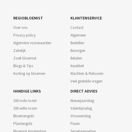
REGIOBLOEMIST
KLANTENSERVICE
Over ons
Contact
Privacy policy
Algemeen
Algemene voorwaarden
Bestellen
Zakelijk
Bezorgen
Zoek bloemist
Betalen
Blogs & Tips
Kwaliteit
Korting op bloemen
Klachten & Retouren
Veel gestelde vragen
HANDIGE LINKS
DIRECT ADVIES
100 rode rozen
Nieuwjaarsdag
100 witte rozen
Valentijnsdag
Bloemengids
Vrouwendag
Plantengids
Pasen
Bloemist Amsterdam
Secretaressedag