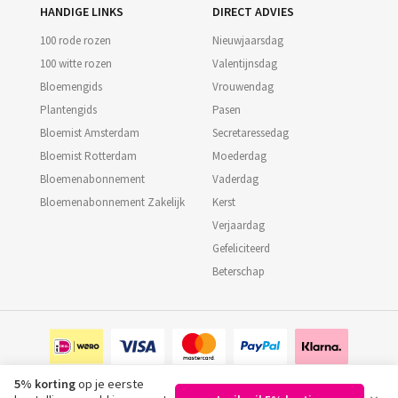
HANDIGE LINKS
DIRECT ADVIES
100 rode rozen
Nieuwjaarsdag
100 witte rozen
Valentijnsdag
Bloemengids
Vrouwendag
Plantengids
Pasen
Bloemist Amsterdam
Secretaressedag
Bloemist Rotterdam
Moederdag
Bloemenabonnement
Vaderdag
Bloemenabonnement Zakelijk
Kerst
Verjaardag
Gefeliciteerd
Beterschap
5% korting
op je eerste