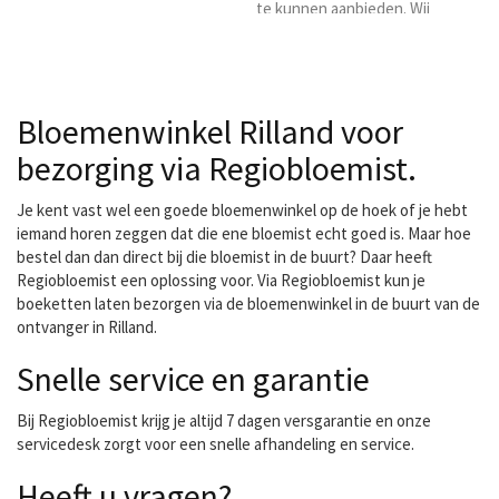
te kunnen aanbieden. Wij
garanderen altijd een
goed product. Daar zet
iedereen zich voor in,
want daar staan we voor!
Bloemenwinkel Rilland voor
Fleurige artikelen,
aantrekkelijke prijzen.
bezorging via Regiobloemist.
Kom eens een kijkje
nemen in ons fleurige
Je kent vast wel een goede bloemenwinkel op de hoek of je hebt
aanbod bloemen, planten
iemand horen zeggen dat die ene bloemist echt goed is. Maar hoe
en accessoires.
bestel dan dan direct bij die bloemist in de buurt? Daar heeft
Regiobloemist een oplossing voor. Via Regiobloemist kun je
boeketten laten bezorgen via de bloemenwinkel in de buurt van de
ontvanger in Rilland.
Snelle service en garantie
Bij Regiobloemist krijg je altijd 7 dagen versgarantie en onze
servicedesk zorgt voor een snelle afhandeling en service.
Heeft u vragen?