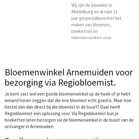
Wij zijn de bloemist in
Middelburg en al ruim 15
jaar gespecialiseerd in het
maken van bloemen,
boeketten en
plantdecoraties voor
particulieren en bedrijven.
Door onze jarenlange
ervaring in het leveren
van bloemen op de
Bloemenwinkel Arnemuiden voor
particuliere en de
zakelijke markt, weten wij
bezorging via Regiobloemist.
als geen ander dat
hieraan hoge eisen
Je kent vast wel een goede bloemenwinkel op de hoek of je hebt
gesteld worden. Ons
iemand horen zeggen dat die ene bloemist echt goed is. Maar hoe
team van bestaat in totaal
bestel dan dan direct bij die bloemist in de buurt? Daar heeft
uit 6 gediplomeerde
Regiobloemist een oplossing voor. Via Regiobloemist kun je
medewerkers. Hierdoor...
boeketten laten bezorgen via de bloemenwinkel in de buurt van de
ontvanger in Arnemuiden.