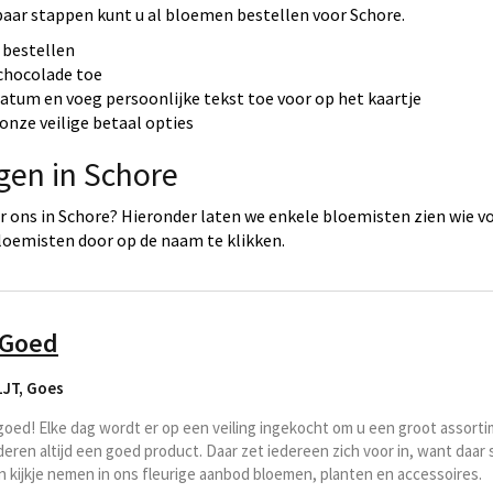
paar stappen kunt u al bloemen bestellen voor Schore.
 bestellen
 chocolade toe
datum en voeg persoonlijke tekst toe voor op het kaartje
onze veilige betaal opties
gen in Schore
 ons in Schore? Hieronder laten we enkele bloemisten zien wie vo
loemisten door op de naam te klikken.
 Goed
1JT
,
Goes
: goed! Elke dag wordt er op een veiling ingekocht om u een groot assor
eren altijd een goed product. Daar zet iedereen zich voor in, want daar s
n kijkje nemen in ons fleurige aanbod bloemen, planten en accessoires.