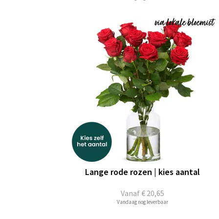
Lange rode rozen | kies aantal
Vanaf
€ 20,65
Vandaag nog leverbaar