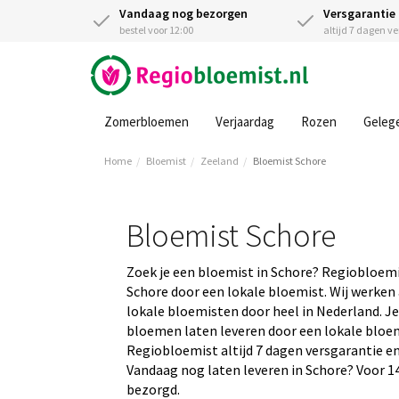
Vandaag nog bezorgen
Versgarantie
bestel voor 12:00
altijd 7 dagen v
Zomerbloemen
Verjaardag
Rozen
Geleg
Home
Bloemist
Zeeland
Bloemist Schore
Bloemist Schore
Zoek je een bloemist in Schore? Regiobloemi
Schore door een lokale bloemist. Wij werken
lokale bloemisten door heel in Nederland. Je
bloemen laten leveren door een lokale bloemis
Regiobloemist altijd 7 dagen versgarantie en
Vandaag nog laten leveren in Schore? Voor 14
bezorgd.