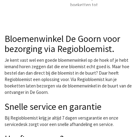
boeketten tot
bruidsboeketten, van
tafelarrangementen tot
rouwarrangementen (met
en zonder attributen,
Bloemenwinkel De Goorn voor
zoals voetbalschoenen,
biljartkeu etc),
bezorging via Regiobloemist.
bloemarrangementen met
wijn, champagne of
Je kent vast wel een goede bloemenwinkel op de hoek of je hebt
andere attributen. Dit kan
iemand horen zeggen dat die ene bloemist echt goed is. Maar hoe
met echte bloemen als
bestel dan dan direct bij die bloemist in de buurt? Daar heeft
wel met zijden bloemen.
Regiobloemist een oplossing voor. Via Regiobloemist kun je
Wij zijn bloemsierkunst de
boeketten laten bezorgen via de bloemenwinkel in de buurt van de
Keizerskroon gevestigd
ontvanger in De Goorn.
Avenhorn...
Snelle service en garantie
Bij Regiobloemist krijg je altijd 7 dagen versgarantie en onze
servicedesk zorgt voor een snelle afhandeling en service.